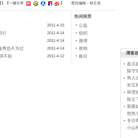
【
】
【一键分享
】
责任编辑：孙立东
热词推荐
公益
2011-4-15
前行
组织
2011-4-14
微博
2011-4-14
做秀也不为过
救狗
2011-4-14
博客
滞不前
账目
2011-4-12
盘点
陈守
男人
宋宝
韩雪
陈立
新疆
悠然
专访
小山