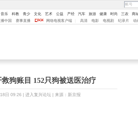
音乐
科教
青少
文化
艺术
公益
产经
汽车
旅游
健康
时尚
三农
商
直播中国
赛事直播
网络电视客户端
|
高清
电影
电视剧
纪录片
动
救狗账目 152只狗被送医治疗
日 09:26 |
进入复兴论坛
| 来源：新京报