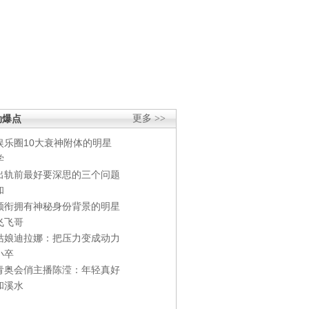
劲爆点
更多 >>
娱乐圈10大衰神附体的明星
学
出轨前最好要深思的三个问题
和
领衔拥有神秘身份背景的明星
飞飞哥
姑娘迪拉娜：把压力变成动力
小卒
青奥会俏主播陈滢：年轻真好
和溪水