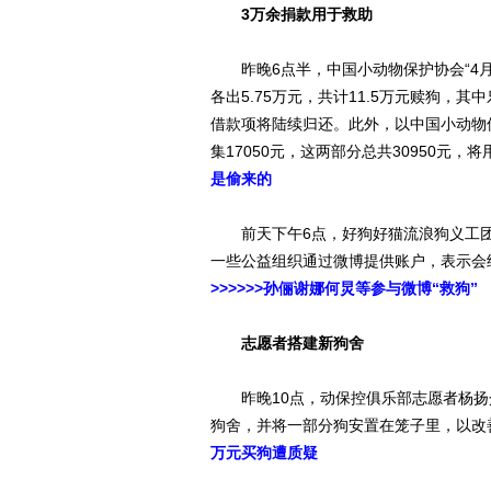
3万余捐款用于救助
昨晚6点半，中国小动物保护协会“4月
各出5.75万元，共计11.5万元赎狗，
借款项将陆续归还。此外，以中国小动物保
集17050元，这两部分总共30950元，
是偷来的
前天下午6点，好狗好猫流浪狗义工团
一些公益组织通过微博提供账户，表示会
>>>>>>孙俪谢娜何炅等参与微博“救狗”
志愿者搭建新狗舍
昨晚10点，动保控俱乐部志愿者杨扬
狗舍，并将一部分狗安置在笼子里，以
万元买狗遭质疑