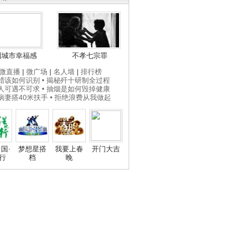
国城市幸福感
不孝七宗罪
微直播
|
微广场
|
名人墙
|
排行榜
打蜡该如何识别
• 揭秘歼十研制全过程
贵人可遇不可求
• 抽烟是如何毁掉健康
为病妻搭40米扶手
• 拒绝浪费从我做起
国·
梦想星搭
我要上春
开门大吉
行
档
晚