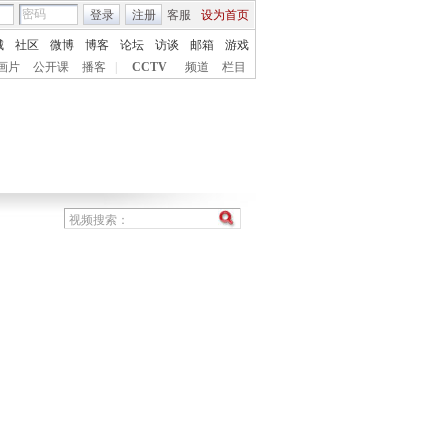
登录
注册
客服
设为首页
城
社区
微博
博客
论坛
访谈
邮箱
游戏
画片
公开课
播客
|
CCTV
频道
栏目