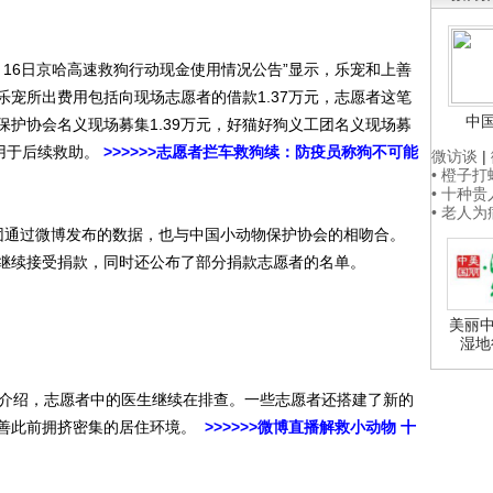
16日京哈高速救狗行动现金使用情况公告”显示，乐宠和上善
其中乐宠所出费用包括向现场志愿者的借款1.37万元，志愿者这笔
中
护协会名义现场募集1.39万元，好猫好狗义工团名义现场募
将用于后续救助。
>>>>>>志愿者拦车救狗续：防疫员称狗不可能
微访谈
|
• 橙子
• 十种
• 老人
通过微博发布的数据，也与中国小动物保护协会的相吻合。
继续接受捐款，同时还公布了部分捐款志愿者的名单。
美丽中
湿地
介绍，志愿者中的医生继续在排查。一些志愿者还搭建了新的
改善此前拥挤密集的居住环境。
>>>>>>微博直播解救小动物 十