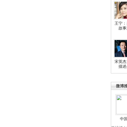
王宁：
故事
宋英杰
描述
微博
中