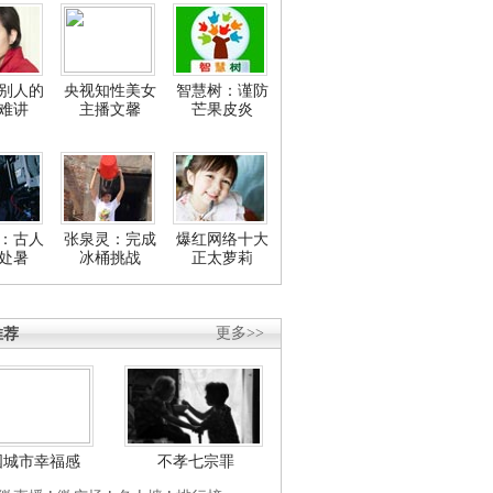
别人的
央视知性美女
智慧树：谨防
难讲
主播文馨
芒果皮炎
：古人
张泉灵：完成
爆红网络十大
处暑
冰桶挑战
正太萝莉
推荐
更多>>
国城市幸福感
不孝七宗罪