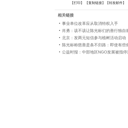
【
打印
】 【
复制链接
】【
转发邮件
】
相关链接
事业单位改革应从取消特权入手
肖勇：该不该让陈光标们的善行独自
北京：发两元短信参与植树活动启动
陈光标称慈善是条不归路：即使有些
公益时报：中部地区NGO发展被指停