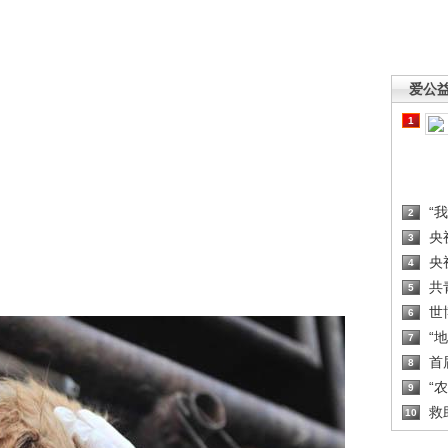
爱公
1
“
2
央
3
央
4
共
5
世
6
“
7
首
8
“
9
救
10