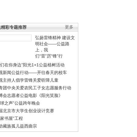
益精彩专题推荐
更多
弘扬雷锋精神 建设文
明社会——公益路
上，我
们“雷”厉“锋”行
我们在你身边”阳光1+1公益植树活动
视新闻公益行动——开往春天的校车
视主持人倡学雷锋关爱听障儿童
青团中央关爱农民工子女志愿服务行动
博会志愿者公益电影《阳光笑脸》
地球之声”公益跨年晚会
届北京市大学生创业设计竞赛
农家书屋”工程
助藏族孤儿益西曲宗