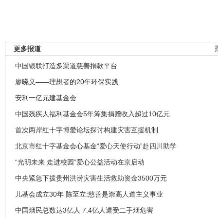
更多报道
中国银联打造多渠道慈善捐款平台
廖晓义——理想者的20年环保实践
安利一亿元建基金会
中国残疾人福利基金会5年筹集捐赠收入超过10亿元
首次两岸红十字博爱论坛探讨构建灾害互援机制
北京市红十字基金会心基金“爱心天使行动”赴四川助学
“光明未来 走进校园”爱心公益活动在京启动
中央紧急下拨贵州洪涝灾害生活救助资金3500万元
儿基会成立30年 陈至立:慈善是崇高人道主义事业
中国烟民总数达3亿人 7.4亿人遭受二手烟危害