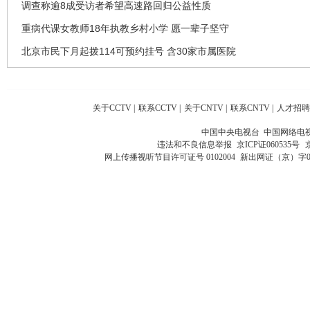
调查称逾8成受访者希望高速路回归公益性质
重病代课女教师18年执教乡村小学 愿一辈子坚守
北京市民下月起拨114可预约挂号 含30家市属医院
关于CCTV
|
联系CCTV
|
关于CNTV
|
联系CNTV
|
人才招聘
中国中央电视台 中国网络电
违法和不良信息举报
京ICP证060535号
网上传播视听节目许可证号 0102004
新出网证（京）字0