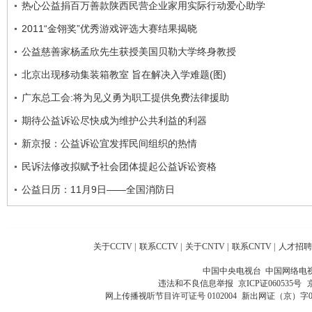
热心公益捐百万善款陕西民营企业家用实际行动爱心助学
2011“金翎奖”优秀游戏评选大赛结果揭晓
公益慈善家杨孟欣先生获授美国贝勒大学终身教授
北京出现移动集装箱教室 旨在解决入学难题(图)
广东总工会:将为见义勇为职工提供免费法律援助
期待公益诉讼尽快成为维护公共利益的利器
新京报：公益诉讼宜发挥民间组织的热情
民诉法修改拟赋予社会团体提起公益诉讼资格
公益日历：11月9日——全国消防日
关于CCTV
|
联系CCTV
|
关于CNTV
|
联系CNTV
|
人才招聘
中国中央电视台 中国网络电
违法和不良信息举报
京ICP证060535号
网上传播视听节目许可证号 0102004
新出网证（京）字0