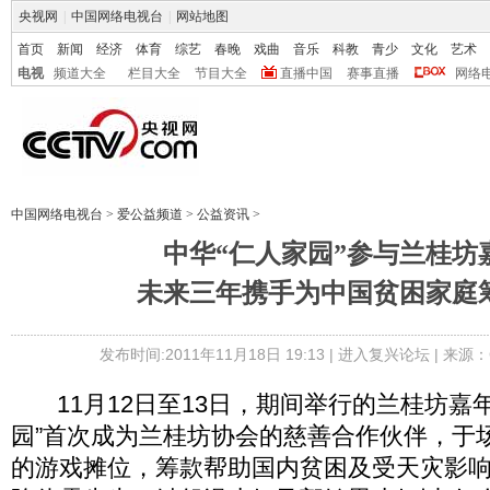
央视网
|
中国网络电视台
|
网站地图
首页
新闻
经济
体育
综艺
春晚
戏曲
音乐
科教
青少
文化
艺术
电视
频道大全
栏目大全
节目大全
直播中国
赛事直播
网络
中国网络电视台
>
爱公益频道
>
公益资讯
>
中华“仁人家园”参与兰桂坊
未来三年携手为中国贫困家庭
发布时间:2011年11月18日 19:13 |
进入复兴论坛
| 来源：
11月12日至13日，期间举行的兰桂坊嘉
园”首次成为兰桂坊协会的慈善合作伙伴，于
的游戏摊位，筹款帮助国内贫困及受天灾影