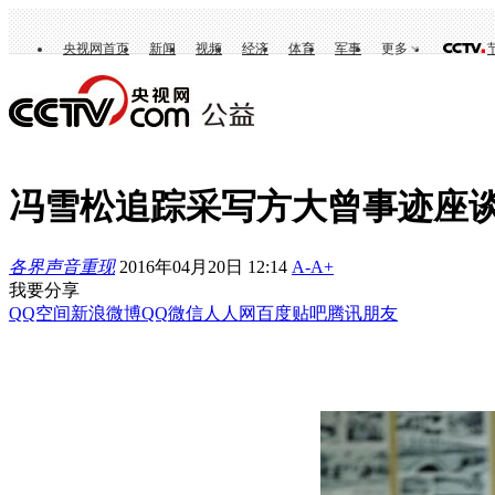
央视网首页
新闻
视频
经济
体育
军事
更多
冯雪松追踪采写方大曾事迹座
各界声音重现
2016年04月20日 12:14
A-
A+
我要分享
QQ空间
新浪微博
QQ
微信
人人网
百度贴吧
腾讯朋友