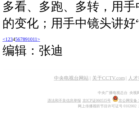
多看、多跑、多转，用手
的变化；用手中镜头讲好
<
1
2
3
4
5
6
7
8
9
10
11
>
编辑：张迪
中央电视台网站
|
关于CCTV.com
|
人才
中央广播电视总台 央视
违法和不良信息举报
京ICP证060535号
京公网安备 11
网上传播视听节目许可证号 0102002