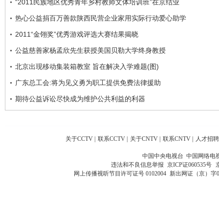
“2011民族地区优秀青年乡村教师文体培训班”在京结业
热心公益捐百万善款陕西民营企业家用实际行动爱心助学
2011“金翎奖”优秀游戏评选大赛结果揭晓
公益慈善家杨孟欣先生获授美国贝勒大学终身教授
北京出现移动集装箱教室 旨在解决入学难题(图)
广东总工会:将为见义勇为职工提供免费法律援助
期待公益诉讼尽快成为维护公共利益的利器
关于CCTV
|
联系CCTV
|
关于CNTV
|
联系CNTV
|
人才招聘
中国中央电视台 中国网络电
违法和不良信息举报
京ICP证060535号
网上传播视听节目许可证号 0102004
新出网证（京）字0