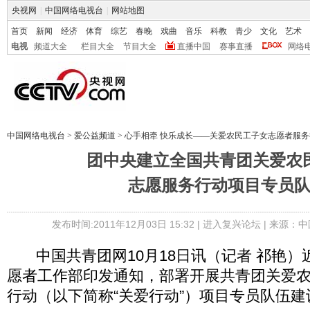
央视网
|
中国网络电视台
|
网站地图
首页
新闻
经济
体育
综艺
春晚
戏曲
音乐
科教
青少
文化
艺术
电视
频道大全
栏目大全
节目大全
直播中国
赛事直播
网络
中国网络电视台
>
爱公益频道
>
心手相牵 快乐成长——关爱农民工子女志愿者服务
团中央建立全国共青团关爱农
志愿服务行动项目专员
发布时间:2011年12月03日 15:32 |
进入复兴论坛
| 来源：中
中国共青团网10月18日讯（记者 祁艳）
愿者工作部印发通知，部署开展共青团关爱
行动（以下简称“关爱行动”）项目专员队伍