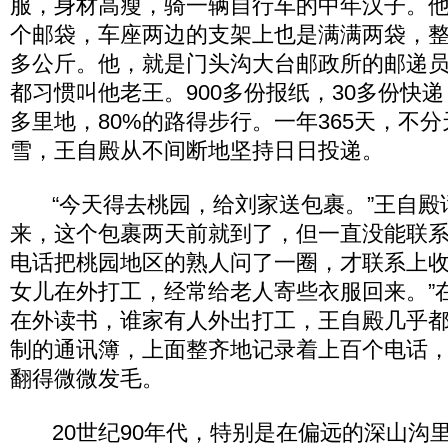
服，身材高瘦，骑一辆自行车的中年汉子。
个邮袋，车座两边的支架上也是满满两袋，整
多公斤。他，就是门头沟大台邮政所的邮递
都习惯叫他老王。900多份报纸，30多份快递
多里地，80%的路得步行。一年365天，不
雪，王自殿从不间断地坚持日日投递。
“今天得去桃园，给刘家送包裹。”王自殿
来，这个包裹两天前就到了，但一直没能联
电话把桃园地区的熟人问了一圈，才联系上收
女儿在外打工，经常给老人寄些衣服回来。”
在外读书，谁家有人外出打工，王自殿几乎
制的通讯簿，上面整齐地记录着上百个电话
翻得微微发毛。
20世纪90年代，特别是在偏远的深山沟