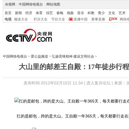
央视网
|
中国网络电视台
|
网站地图
首页
新闻
经济
体育
综艺
春晚
戏曲
音乐
科教
青少
文化
艺术
电视
频道大全
栏目大全
节目大全
直播中国
赛事直播
网络
中国网络电视台
>
爱公益频道
>
弘扬雷锋精神 建设文明社会
>
大山里的邮差王自殿：17年徒步行程
发布时间:2012年02月15日 11:34 |
进入复兴论坛
| 来源：
扛的是邮包，跨的是大山。王自殿一年365天，每天都要行走