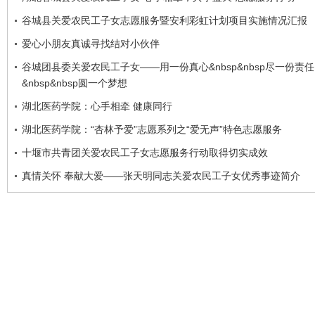
谷城县关爱农民工子女志愿服务暨安利彩虹计划项目实施情况汇报
爱心小朋友真诚寻找结对小伙伴
谷城团县委关爱农民工子女——用一份真心&nbsp&nbsp尽一份责任
&nbsp&nbsp圆一个梦想
湖北医药学院：心手相牵 健康同行
湖北医药学院：“杏林予爱”志愿系列之“爱无声”特色志愿服务
十堰市共青团关爱农民工子女志愿服务行动取得切实成效
真情关怀 奉献大爱——张天明同志关爱农民工子女优秀事迹简介