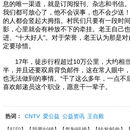
息的唯一渠道，就是订阅报刊、杂志和书信。
我们都可放心了，他不会误事，也不会少送！
的人都会竖起大拇指。村民们只要有一段时
影，心里就会有种放不下的牵挂。老王自己
进、“十大好人”。对于荣誉，老王认为那是
定要珍惜。
17年，徒步行程超过10万公里，大约相
半，并且还要双肩背负邮件，这在常人眼中
也无法做到的事情。“干了这么多年，一点不
喜欢邮递员这个职业，愿意干一辈子。
热词：
CNTV
爱公益
公益资讯
王自殿
【
打印
】【
我要纠错
】【
复制链接
】【
转发邮件
】