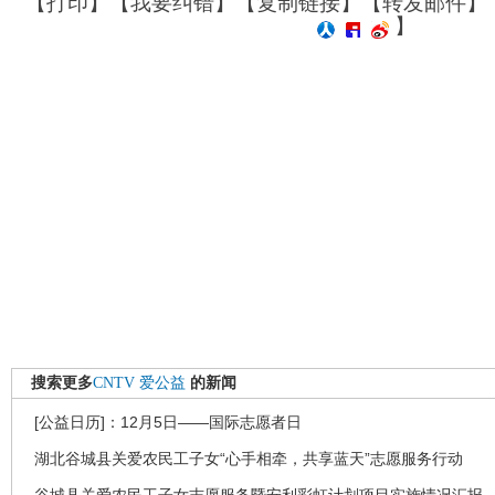
【
打印
】【
我要纠错
】【
复制链接
】【
转发邮件
】
】
搜索更多
CNTV
爱公益
的新闻
[公益日历]：12月5日——国际志愿者日
湖北谷城县关爱农民工子女“心手相牵，共享蓝天”志愿服务行动
谷城县关爱农民工子女志愿服务暨安利彩虹计划项目实施情况汇报