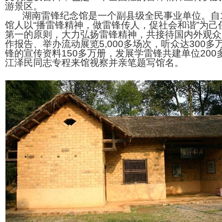
游景区。
湖南雷锋纪念馆是一个副县级全民事业单位。自1
馆人以“播雷锋精神，做雷锋传人，促社会和谐”为己
第一的原则，大力弘扬雷锋精神，共接待国内外观众2
作报告、举办流动展览5,000多场次，听众达300
锋的宣传资料150多万册，发展学雷锋共建单位200多
江泽民同志专程来馆视察并亲笔题写馆名。