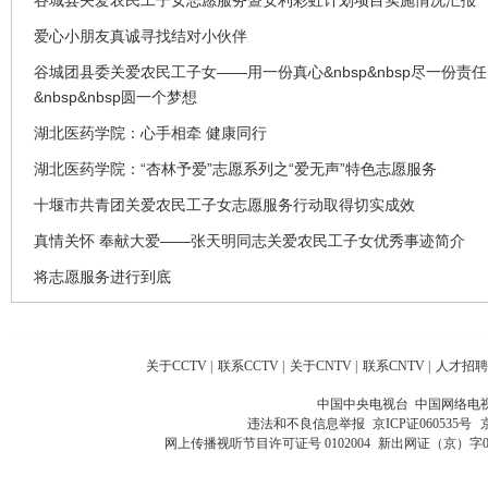
爱心小朋友真诚寻找结对小伙伴
谷城团县委关爱农民工子女——用一份真心&nbsp&nbsp尽一份责任
&nbsp&nbsp圆一个梦想
湖北医药学院：心手相牵 健康同行
湖北医药学院：“杏林予爱”志愿系列之“爱无声”特色志愿服务
十堰市共青团关爱农民工子女志愿服务行动取得切实成效
真情关怀 奉献大爱——张天明同志关爱农民工子女优秀事迹简介
将志愿服务进行到底
关于CCTV
|
联系CCTV
|
关于CNTV
|
联系CNTV
|
人才招聘
中国中央电视台 中国网络电
违法和不良信息举报
京ICP证060535号
网上传播视听节目许可证号 0102004
新出网证（京）字0