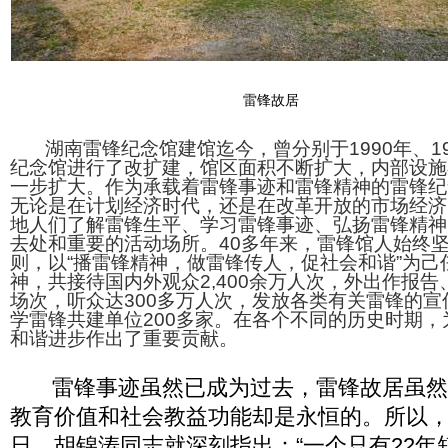
雷锋故居
湖南雷锋纪念馆建馆迄今，曾分别于1990年、199
纪念馆进行了改扩建，馆区面积不断扩大，内部设施
一步扩大。作为承载着雷锋事迹和雷锋精神的雷锋纪
无论是在计划经济时代，还是在改革开放的市场经济
地人们了解雷锋生平、学习雷锋事迹、弘扬雷锋精神
去处和重要的活动场所。40多年来，雷锋馆人始终
则，以“播雷锋精神，做雷锋传人，促社会和谐”为己
神，共接待国内外观众2,400余万人次，外出作报告、
场次，听众达300多万人次，发放各类有关雷锋的宣
学雷锋共建单位200多家。在各个不同的历史时期
和谐进步作出了重要贡献。
雷锋事迹虽然已成为过去，雷锋故居虽然
教育价值和社会教益功能却是永恒的。所以，早
日，胡锦涛同志就深刻指出：“一个只有22年