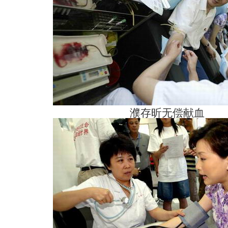
濮存昕无偿献血