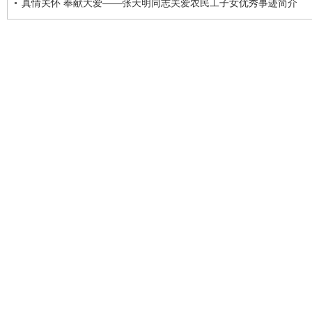
真情关怀 奉献大爱——张天明同志关爱农民工子女优秀事迹简介