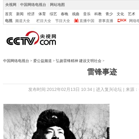
央视网
|
中国网络电视台
|
网站地图
首页
新闻
经济
体育
综艺
春晚
戏曲
音乐
科教
青少
文化
艺术
电视
频道大全
栏目大全
节目大全
直播中国
赛事直播
网络
中国网络电视台
>
爱公益频道
>
弘扬雷锋精神 建设文明社会
>
雷锋事迹
发布时间:2012年02月13日 10:34 |
进入复兴论坛
| 来源：