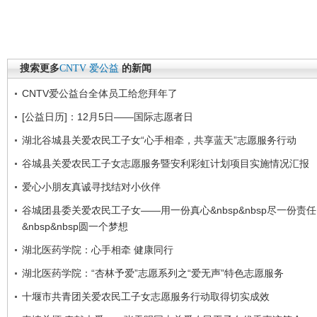
搜索更多
CNTV
爱公益
的新闻
CNTV爱公益台全体员工给您拜年了
[公益日历]：12月5日——国际志愿者日
湖北谷城县关爱农民工子女“心手相牵，共享蓝天”志愿服务行动
谷城县关爱农民工子女志愿服务暨安利彩虹计划项目实施情况汇报
爱心小朋友真诚寻找结对小伙伴
谷城团县委关爱农民工子女——用一份真心&nbsp&nbsp尽一份责任
&nbsp&nbsp圆一个梦想
湖北医药学院：心手相牵 健康同行
湖北医药学院：“杏林予爱”志愿系列之“爱无声”特色志愿服务
十堰市共青团关爱农民工子女志愿服务行动取得切实成效