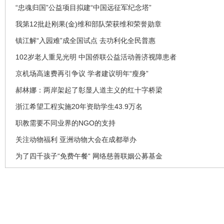
“忠魂归国”公益项目拟建“中国远征军纪念塔”
我第12批赴刚果(金)维和部队荣获维和荣誉勋章
镇江解“入园难”成全国试点 去功利化全民普惠
102岁老人重见光明 中国侨联公益活动善济视障患者
京机场高速费再引争议 学者建议明年“瘦身”
郝林娜：两岸架起了彰显人道主义的红十字桥梁
浙江希望工程实施20年资助学生43.9万名
职教需要不同业界的NGO的支持
关注动物福利 亚洲动物大会在成都举办
为了四千孩子“免费午餐“ 网络慈善联姻公募基金