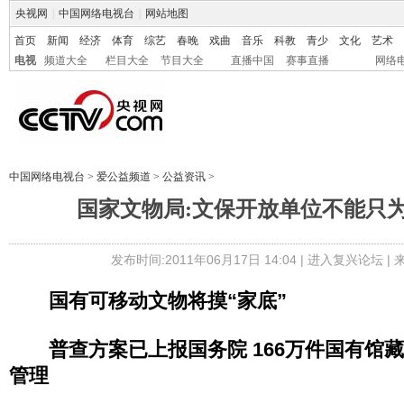
央视网
|
中国网络电视台
|
网站地图
首页
新闻
经济
体育
综艺
春晚
戏曲
音乐
科教
青少
文化
艺术
电视
频道大全
栏目大全
节目大全
直播中国
赛事直播
网络
中国网络电视台
>
爱公益频道
>
公益资讯
>
国家文物局:文保开放单位不能只
发布时间:2011年06月17日 14:04 |
进入复兴论坛
|
国有可移动文物将摸“家底”
普查方案已上报国务院 166万件国有馆
管理